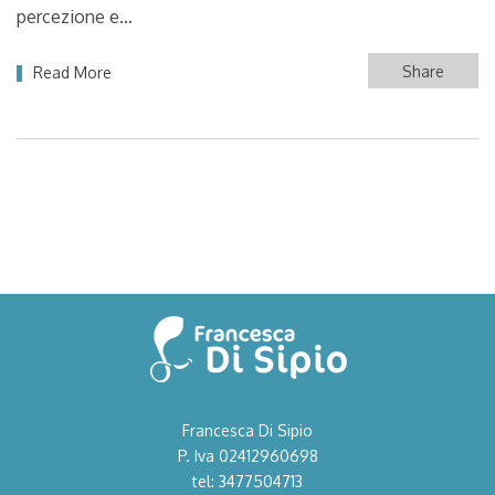
percezione e…
Share
Read More
Francesca Di Sipio
P. Iva 02412960698
tel: 3477504713